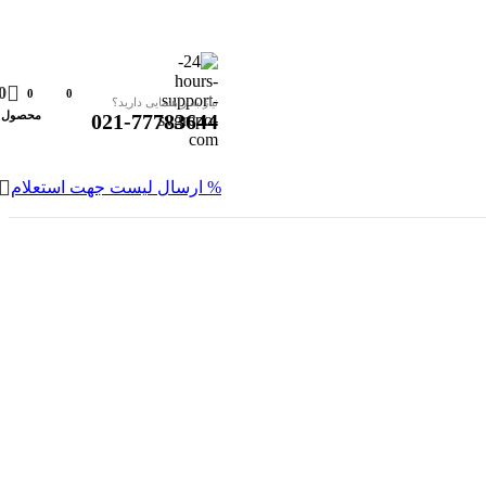
0
0
0
نیاز به راهنمایی دارید؟
محصول
021-77783644
% ارسال لیست جهت استعلام