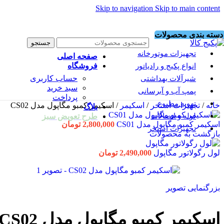
Skip to navigation
Skip to main content
دسته بندی محصولات
جستجو
تجهیزات موتورخانه
صفحه اصلی
فروشگاه
انواع پکیج و رادیاتور
حساب کاربری
شیرآلات بهداشتی
سبد خرید
پمپ آب و آبرسانی
پرداخت
تهویه مطبوع
خانه
/
تجهیزات استخر
/
اسکیمر
/
اسکیمر کمبو مگاپول مدل CS02
بلاگ
لوله و اتصالات
طرح تعویض سبز
اسکیمر کمبو مگاپول مدل CS01
2,800,000
تومان
تجهیزات استخر
بازگشت به محصولات
لول رگولاتور مگاپول
2,490,000
تومان
بزرگنمایی تصویر
اسکیمر کمبو مگاپول مدل CS02