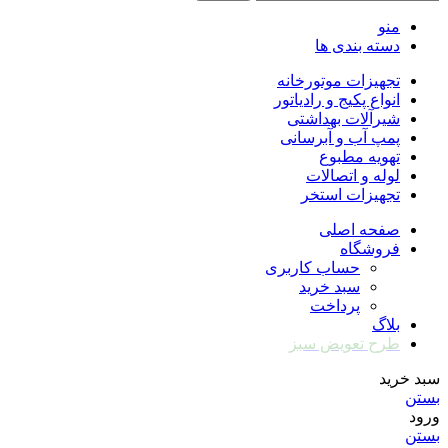
منو
دسته بندی ها
تجهیزات موتورخانه
انواع پکیج و رادیاتور
شیرآلات بهداشتی
پمپ آب و آبرسانی
تهویه مطبوع
لوله و اتصالات
تجهیزات استخر
صفحه اصلی
فروشگاه
حساب کاربری
سبد خرید
پرداخت
بلاگ
طرح تعویض سبز
سبد خرید
بستن
ورود
بستن