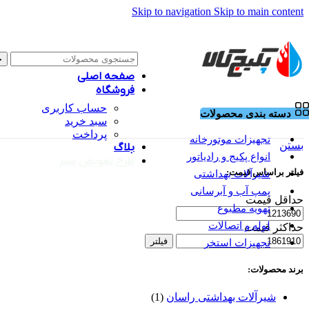
Skip to navigation
Skip to main content
ج
صفحه اصلی
فروشگاه
حساب کاربری
دسته بندی محصولات
سبد خرید
پرداخت
تجهیزات موتورخانه
بستن
بلاگ
انواع پکیج و رادیاتور
طرح تعویض سبز
فیلتر براساس قیمت:
شیرآلات بهداشتی
پمپ آب و آبرسانی
حداقل قیمت
تهویه مطبوع
لوله و اتصالات
حداکثر قیمت
فیلتر
تجهیزات استخر
برند محصولات:
شیرآلات بهداشتی راسان
(1)