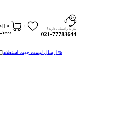
0
0
0
نیاز به راهنمایی دارید؟
محصول
021-77783644
% ارسال لیست جهت استعلام