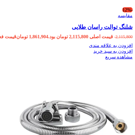
-12%
مقایسه
شلنگ توالت راسان طلایی
قیمت اصلی 2,115,800 تومان بود.
1,861,904
تومان
قیمت فعلی 1,861,904 ت
2,115,800
افزودن به علاقه مندی
افزودن به سبد خرید
مشاهده سریع